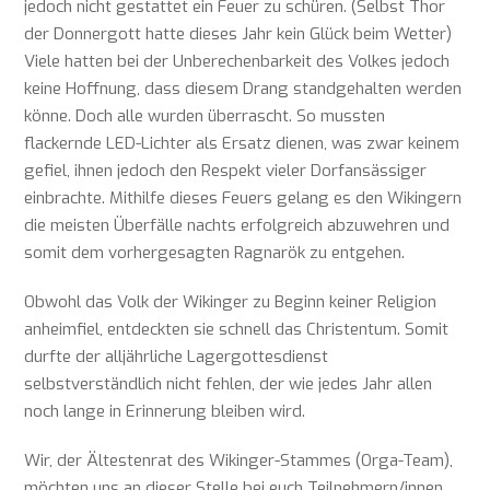
jedoch nicht gestattet ein Feuer zu schüren. (Selbst Thor
der Donnergott hatte dieses Jahr kein Glück beim Wetter)
Viele hatten bei der Unberechenbarkeit des Volkes jedoch
keine Hoffnung, dass diesem Drang standgehalten werden
könne. Doch alle wurden überrascht. So mussten
flackernde LED-Lichter als Ersatz dienen, was zwar keinem
gefiel, ihnen jedoch den Respekt vieler Dorfansässiger
einbrachte. Mithilfe dieses Feuers gelang es den Wikingern
die meisten Überfälle nachts erfolgreich abzuwehren und
somit dem vorhergesagten Ragnarök zu entgehen.
Obwohl das Volk der Wikinger zu Beginn keiner Religion
anheimfiel, entdeckten sie schnell das Christentum. Somit
durfte der alljährliche Lagergottesdienst
selbstverständlich nicht fehlen, der wie jedes Jahr allen
noch lange in Erinnerung bleiben wird.
Wir, der Ältestenrat des Wikinger-Stammes (Orga-Team),
möchten uns an dieser Stelle bei euch Teilnehmern/innen