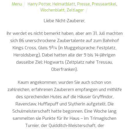
Menu
Harry Potter
,
Heimatblatt
,
Presse
,
Presseartikel
,
Wochenblatt
,
Zeltlager
Liebe Nicht-Zauberer,
ihr werdet es nicht bemerkt haben, aber am 31. Juli machten
sich 86 unerschrockene Zaubertalente auf zum Bahnhof
Kings Cross, Gleis 9¾ (in Muggelsprache: Festplatz,
Heroldsberg). Dabei hatten alle der 9 bis 14-jährigen
dasselbe Ziel: Hogwarts (Zeltplatz nahe Tressau,
Oberfranken).
Kaum angekommen, wurden Sie auch schon von
zahlreichen, erfahrenen Zauberern empfangen und mithilfe
des sprechenden Hutes auf die Häuser Gryffindor,
Ravenclaw, Hufflepuff und Slytherin aufgeteilt. Die
Schulmeisterschaft hatte begonnen. Eine Woche lang
sammelten sie Punkte für ihr Haus – im Trimagischen
Turnier, der Quidditch-Meisterschaft, der