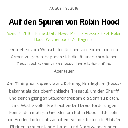
AUGUST 8, 2016
Auf den Spuren von Robin Hood
Menu
2016
,
Heimatblatt
,
News
,
Presse
,
Presseartikel
,
Robin
Hood
,
Wochenblatt
,
Zeltlager
Getrieben vom Wunsch den Reichen zu nehmen und den
Armen zu geben, begaben sich die 86 unerschrockenen
Gesetzesbrecher auch dieses Jahr wieder auf ins
Abenteuer.
Am 01. August zogen sie aus Richtung Nottingham (besser
bekannt als das oberfränkische Tressau), um den Sheriff
und seinen gierigen Steuereintreibern die Stirn zu bieten.
Eine Woche voller kraftraubender Herausforderungen
konnte den mutigen Gesellen um Robin Hood, Little John
und Bruder Tuck nichts anhaben. So meisterten die 9 bis 14-
jährigen nicht nur lange Tages- und Nachtwanderungen,