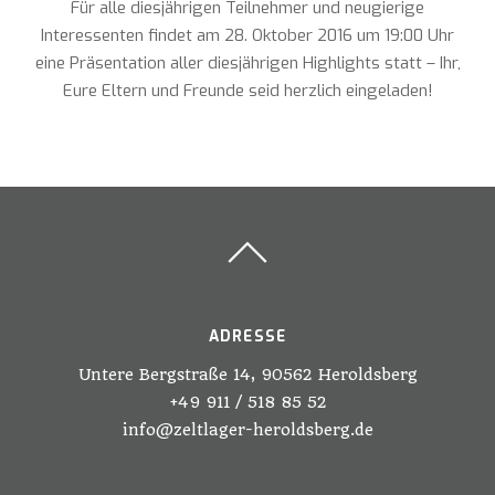
Für alle diesjährigen Teilnehmer und neugierige
Interessenten findet am 28. Oktober 2016 um 19:00 Uhr
eine Präsentation aller diesjährigen Highlights statt – Ihr,
Eure Eltern und Freunde seid herzlich eingeladen!
ADRESSE
Untere Bergstraße 14, 90562 Heroldsberg
+49 911 / 518 85 52
info@zeltlager-heroldsberg.de