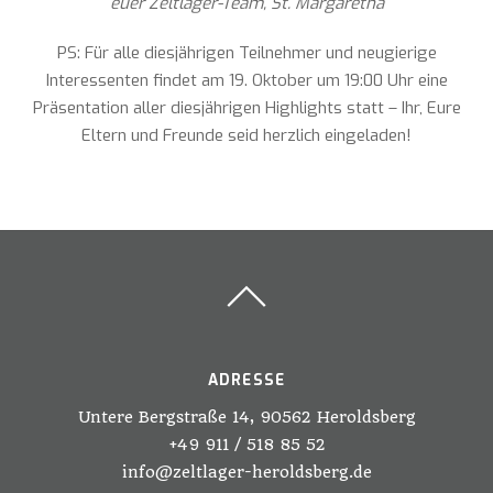
euer Zeltlager-Team, St. Margaretha
PS: Für alle diesjährigen Teilnehmer und neugierige
Interessenten findet am 19. Oktober um 19:00 Uhr eine
Präsentation aller diesjährigen Highlights statt – Ihr, Eure
Eltern und Freunde seid herzlich eingeladen!
ADRESSE
Untere Bergstraße 14, 90562 Heroldsberg
+49 911 / 518 85 52
info@zeltlager-heroldsberg.de