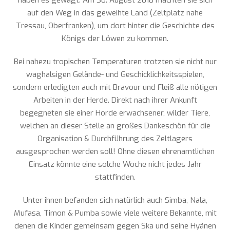
haben es gewagt. Am 30. August 2018 machten sie sich
auf den Weg in das geweihte Land (Zeltplatz nahe
Tressau, Oberfranken), um dort hinter die Geschichte des
Königs der Löwen zu kommen.
Bei nahezu tropischen Temperaturen trotzten sie nicht nur
waghalsigen Gelände- und Geschicklichkeitsspielen,
sondern erledigten auch mit Bravour und Fleiß alle nötigen
Arbeiten in der Herde. Direkt nach ihrer Ankunft
begegneten sie einer Horde erwachsener, wilder Tiere,
welchen an dieser Stelle an großes Dankeschön für die
Organisation & Durchführung des Zeltlagers
ausgesprochen werden soll! Ohne diesen ehrenamtlichen
Einsatz könnte eine solche Woche nicht jedes Jahr
stattfinden.
Unter ihnen befanden sich natürlich auch Simba, Nala,
Mufasa, Timon & Pumba sowie viele weitere Bekannte, mit
denen die Kinder gemeinsam gegen Ska und seine Hyänen